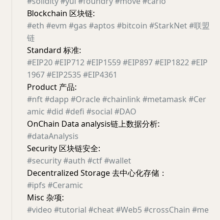
#solidity
#yul
#foundry
#move
#cario
Blockchain 区块链:
#eth
#evm
#gas
#aptos
#bitcoin
#StarkNet
#联盟
链
Standard 标准:
#EIP20
#EIP712
#EIP1559
#EIP897
#EIP1822
#EIP
1967
#EIP2535
#EIP4361
Product 产品:
#nft
#dapp
#Oracle
#chainlink
#metamask
#Cer
amic
#did
#defi
#social
#DAO
OnChain Data analysis链上数据分析:
#dataAnalysis
Security 区块链安全:
#security
#auth
#ctf
#wallet
Decentralized Storage 去中心化存储：
#ipfs
#Ceramic
Misc 杂项:
#video
#tutorial
#cheat
#Web5
#crossChain
#me