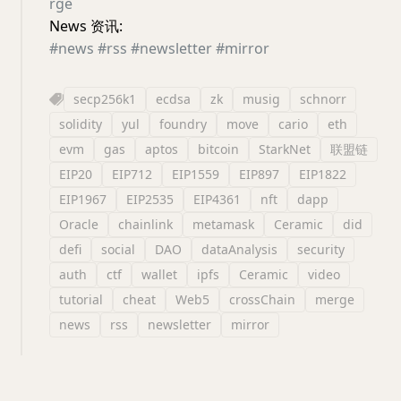
rge
News 资讯:
#news
#rss
#newsletter
#mirror
secp256k1
ecdsa
zk
musig
schnorr
solidity
yul
foundry
move
cario
eth
evm
gas
aptos
bitcoin
StarkNet
联盟链
EIP20
EIP712
EIP1559
EIP897
EIP1822
EIP1967
EIP2535
EIP4361
nft
dapp
Oracle
chainlink
metamask
Ceramic
did
defi
social
DAO
dataAnalysis
security
auth
ctf
wallet
ipfs
Ceramic
video
tutorial
cheat
Web5
crossChain
merge
news
rss
newsletter
mirror