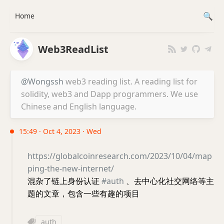
Home
Web3ReadList
@Wongssh
web3 reading list. A reading list for
solidity, web3 and Dapp programmers. We use
Chinese and English language.
15:49 · Oct 4, 2023 · Wed
https://globalcoinresearch.com/2023/10/04/map
ping-the-new-internet/
混杂了链上身份认证
#auth
、去中心化社交网络等主
题的文章，包含一些有趣的项目
auth