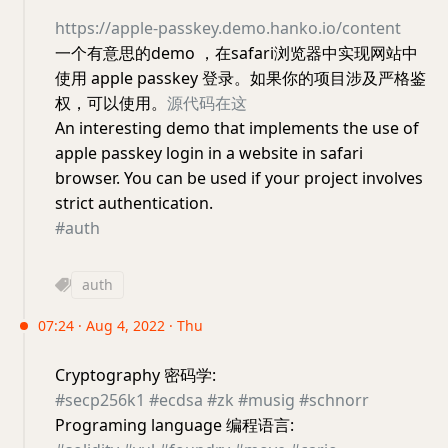
https://apple-passkey.demo.hanko.io/content
一个有意思的demo ，在safari浏览器中实现网站中
使用 apple passkey 登录。如果你的项目涉及严格鉴
权，可以使用。
源代码在这
An interesting demo that implements the use of
apple passkey login in a website in safari
browser. You can be used if your project involves
strict authentication.
#auth
auth
07:24 · Aug 4, 2022 · Thu
Cryptography 密码学:
#secp256k1
#ecdsa
#zk
#musig
#schnorr
Programing language 编程语言: