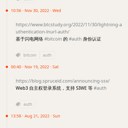
10:56 · Nov 30, 2022 · Wed
https://www.btcstudy.org/2022/11/30/lightning-a
uthentication-lnurl-auth/
基于闪电网络
#bitcoin
的
#auth
身份认证
bitcoin
auth
00:40 · Nov 19, 2022 · Sat
https://blog.spruceid.com/announcing-ssx/
Web3 自主权登录系统，支持 SIWE 等
#auth
auth
13:58 · Aug 21, 2022 · Sun