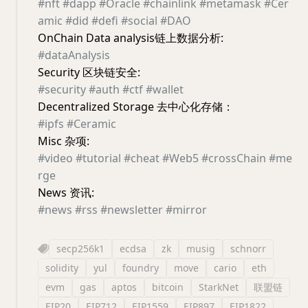
#nft
#dapp
#Oracle
#chainlink
#metamask
#Cer
amic
#did
#defi
#social
#DAO
OnChain Data analysis链上数据分析:
#dataAnalysis
Security 区块链安全:
#security
#auth
#ctf
#wallet
Decentralized Storage 去中心化存储：
#ipfs
#Ceramic
Misc 杂项:
#video
#tutorial
#cheat
#Web5
#crossChain
#me
rge
News 资讯:
#news
#rss
#newsletter
#mirror
secp256k1
ecdsa
zk
musig
schnorr
solidity
yul
foundry
move
cario
eth
evm
gas
aptos
bitcoin
StarkNet
联盟链
EIP20
EIP712
EIP1559
EIP897
EIP1822