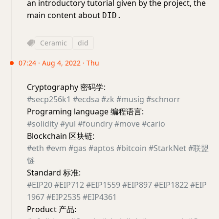
an introductory tutorial given by the project, the
main content about
DID.
Ceramic
did
07:24 · Aug 4, 2022 · Thu
Cryptography 密码学:
#secp256k1
#ecdsa
#zk
#musig
#schnorr
Programing language 编程语言:
#solidity
#yul
#foundry
#move
#cario
Blockchain 区块链:
#eth
#evm
#gas
#aptos
#bitcoin
#StarkNet
#联盟
链
Standard 标准:
#EIP20
#EIP712
#EIP1559
#EIP897
#EIP1822
#EIP
1967
#EIP2535
#EIP4361
Product 产品: