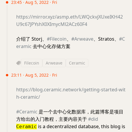
23:45 · Aug 5, 2022 · Fri
https://mirror.xyz/asmp.eth/LWQckvjXUxeIKH42
U9c67JPYshX0XImycMl2ACz60F4
介绍了 Storj、
#Filecoin
、
#Arweave
、Stratos、
#C
eramic
去中心化存储方案
Filecoin
Arweave
Ceramic
23:11 · Aug 5, 2022 · Fri
https://blog.ceramic.network/getting-started-wit
h-ceramic/
#Ceramic
是一个去中心化数据库，此篇博客是项目
方给出的入门教程，主要内容关于
#did
is a decentralized database, this blog is
Ceramic