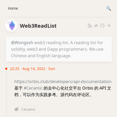
Home
Web3ReadList
@Wongssh
web3 reading list. A reading list for
solidity, web3 and Dapp programmers. We use
Chinese and English language.
22:25 · Aug 14, 2022 · Sun
https://orbis.club/developers/api-documentation
基于
#Ceramic
的去中心化社交平台 Orbis 的 API 文
档，可以作为实践参考。源代码在评论区。
Ceramic