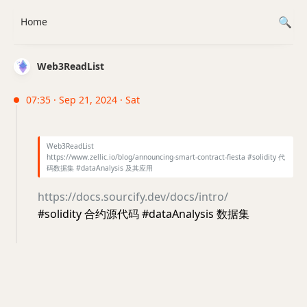
Home
Web3ReadList
07:35 · Sep 21, 2024 · Sat
Web3ReadList
https://www.zellic.io/blog/announcing-smart-contract-fiesta #solidity 代
码数据集 #dataAnalysis 及其应用
https://docs.sourcify.dev/docs/intro/
#solidity 合约源代码 #dataAnalysis 数据集