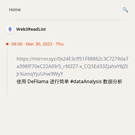
Home
Web3ReadList
08:06 · Mar 30, 2023 · Thu
https://mirror.xyz/0x24E3cff51F88862c3C7279da7
a398fF70eC22A09/5_rMZZ7-x_CQ5Ed33ZjahxY6JZt
JrXumqYjuUhw9WyY
使用 DeFilama 进行简单 #dataAnalysis 数据分析