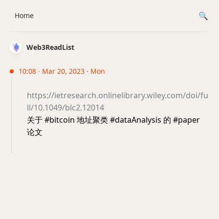
Home
Web3ReadList
10:08 · Mar 20, 2023 · Mon
https://ietresearch.onlinelibrary.wiley.com/doi/fu
ll/10.1049/blc2.12014
关于 #bitcoin 地址聚类 #dataAnalysis 的 #paper
论文