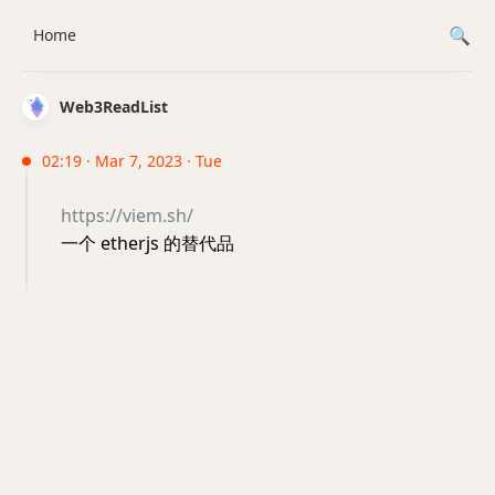
Home
Web3ReadList
02:19 · Mar 7, 2023 · Tue
https://viem.sh/
一个 etherjs 的替代品