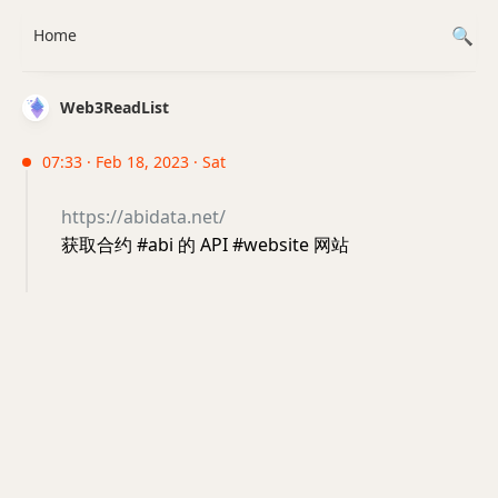
Home
Web3ReadList
07:33 · Feb 18, 2023 · Sat
https://abidata.net/
获取合约 #abi 的 API #website 网站