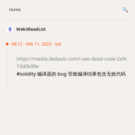
Home
Web3ReadList
08:12 · Feb 11, 2023 · Sat
https://media.dedaub.com/i-see-dead-code-2a9c
13d0b98e
#solidity 编译器的 bug 导致编译结果包含无效代码