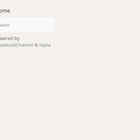
ome
wered by
oadcastChannel
&
Sepia