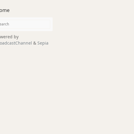
ome
wered by
oadcastChannel
&
Sepia