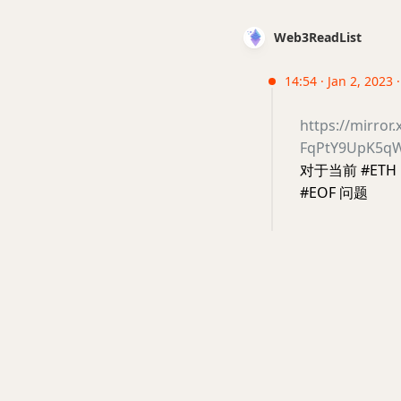
Web3ReadList
14:54 · Jan 2, 2023
https://mirro
FqPtY9UpK5
对于当前 #E
#EOF 问题