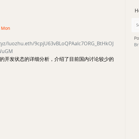
H
 · Mon
Po
r.xyz/luozhu.eth/9cpjU63vBLoQPAalc7ORG_BtHkOJ
Br
qWuGM
TH 的开发状态的详细分析，介绍了目前国内讨论较少的