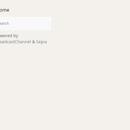
ome
wered by
oadcastChannel
&
Sepia