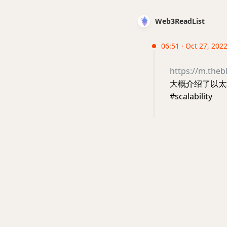
Web3ReadList
06:51 · Oct 27, 2022
https://m.theb
大概介绍了以太
#scalability