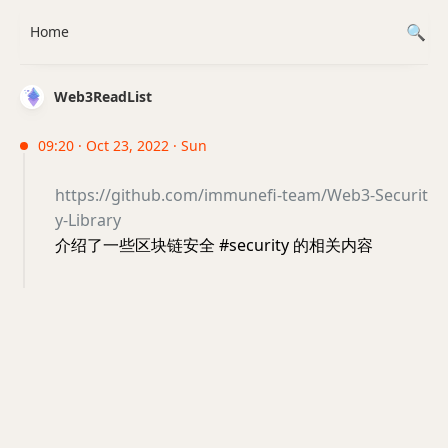
Home
Web3ReadList
09:20 · Oct 23, 2022 · Sun
https://github.com/immunefi-team/Web3-Securit
y-Library
介绍了一些区块链安全 #security 的相关内容