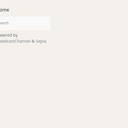
ome
wered by
oadcastChannel
&
Sepia