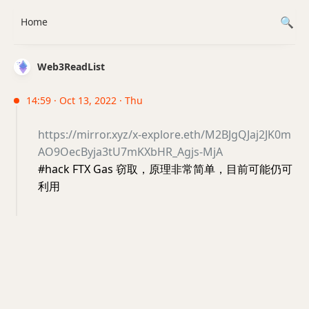
Home
Web3ReadList
14:59 · Oct 13, 2022 · Thu
https://mirror.xyz/x-explore.eth/M2BJgQJaj2JK0m
AO9OecByja3tU7mKXbHR_Agjs-MjA
#hack FTX Gas 窃取，原理非常简单，目前可能仍可
利用