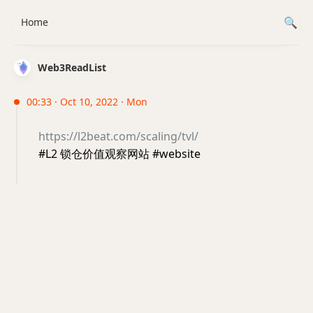
Home
Web3ReadList
00:33 · Oct 10, 2022 · Mon
https://l2beat.com/scaling/tvl/
#L2 锁仓价值观察网站 #website