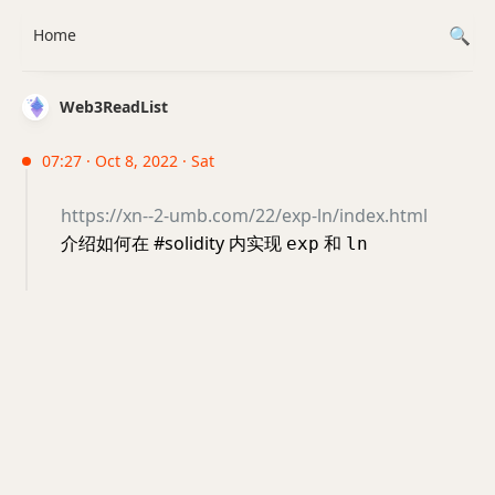
Home
Web3ReadList
07:27 · Oct 8, 2022 · Sat
https://xn--2-umb.com/22/exp-ln/index.html
介绍如何在 #solidity 内实现
和
exp
ln