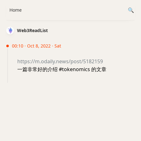
Home
Web3ReadList
00:10 · Oct 8, 2022 · Sat
https://m.odaily.news/post/5182159
一篇非常好的介绍 #tokenomics 的文章