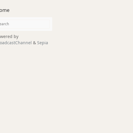
ome
wered by
oadcastChannel
&
Sepia