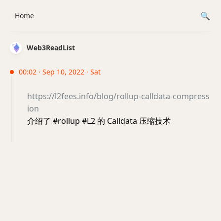
Home
Web3ReadList
00:02 · Sep 10, 2022 · Sat
https://l2fees.info/blog/rollup-calldata-compress
ion
介绍了 #rollup #L2 的 Calldata 压缩技术