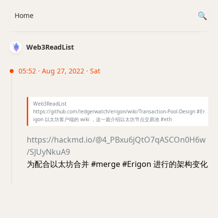
Home
Web3ReadList
05:52 · Aug 27, 2022 · Sat
Web3ReadList
https://github.com/ledgerwatch/erigon/wiki/Transaction-Pool-Design #Er
igon 以太坊客户端的 wiki ，这一篇介绍以太坊节点交易池 #eth
https://hackmd.io/@4_PBxu6jQtO7qASCOn0H6w
/SJUyNkuA9
为配合以太坊合并 #merge #Erigon 进行的架构变化