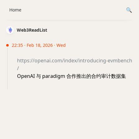
Home
Web3ReadList
22:35 · Feb 18, 2026 · Wed
https://openai.com/index/introducing-evmbench
/
OpenAI 与 paradigm 合作推出的合约审计数据集