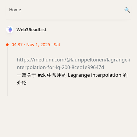
Home
Web3ReadList
04:37 · Nov 1, 2025 · Sat
https://medium.com/@laurippeltonen/lagrange-i
nterpolation-for-iq-200-8cec1e99647d
一篇关于 #zk 中常用的 Lagrange interpolation 的
介绍