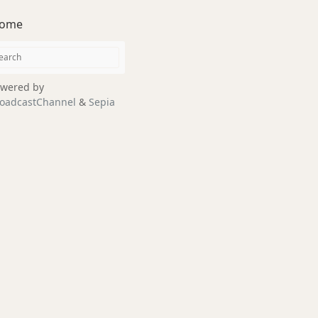
ome
wered by
oadcastChannel
&
Sepia