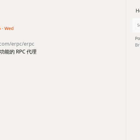
H
5 · Wed
Po
.com/erpc/erpc
Br
能的 RPC 代理