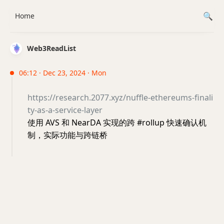
Home
Web3ReadList
06:12 · Dec 23, 2024 · Mon
https://research.2077.xyz/nuffle-ethereums-finali
ty-as-a-service-layer
使用 AVS 和 NearDA 实现的跨 #rollup 快速确认机
制，实际功能与跨链桥