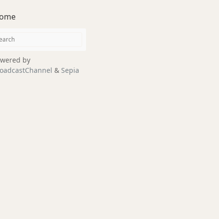
ome
wered by
oadcastChannel
&
Sepia