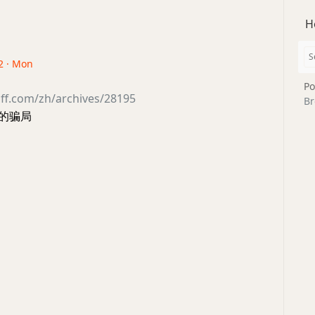
H
2 · Mon
Po
ff.com/zh/archives/28195
Br
 上的骗局