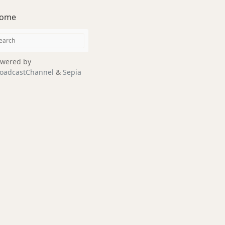
ome
wered by
oadcastChannel
&
Sepia