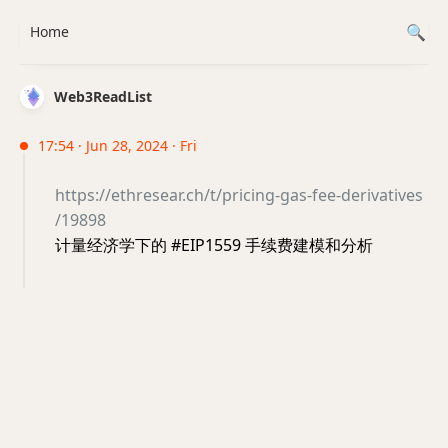
Home
Web3ReadList
17:54 · Jun 28, 2024 · Fri
https://ethresear.ch/t/pricing-gas-fee-derivatives
/19898
计量经济学下的 #EIP1559 手续费建模和分析