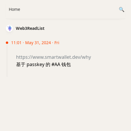
Home
Web3ReadList
11:01 · May 31, 2024 · Fri
https://www.smartwallet.dev/why
基于 passkey 的 #AA 钱包