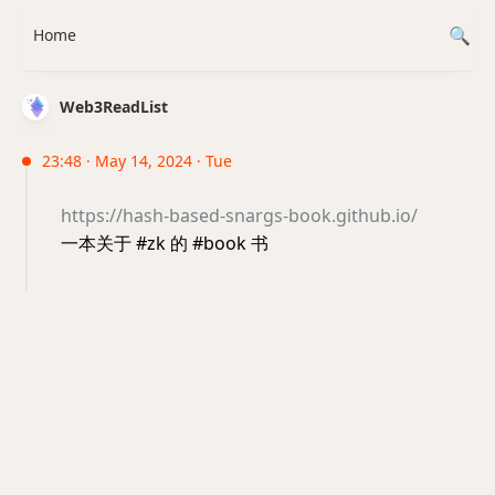
Home
Web3ReadList
23:48 · May 14, 2024 · Tue
https://hash-based-snargs-book.github.io/
一本关于 #zk 的 #book 书