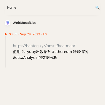
Home
Web3ReadList
03:05 · Sep 29, 2023 · Fri
https://banteg.xyz/posts/heatmap/
使用 #cryo 导出数据对 #ethereum 转账情况
#dataAnalysis 的数据分析