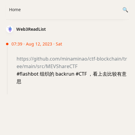
Home
Web3ReadList
07:39 · Aug 12, 2023 · Sat
https://github.com/minaminao/ctf-blockchain/tr
ee/main/src/MEVShareCTF
#flashbot 组织的 backrun #CTF ，看上去比较有意
思